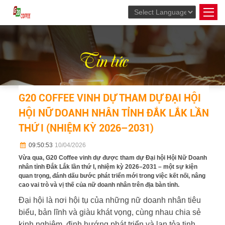
Powered by
Translate
Tin tức
G20 COFFEE VINH DỰ THAM DỰ ĐẠI HỘI
HỘI NỮ DOANH NHÂN TỈNH ĐẮK LẮK LẦN
THỨ I (NHIỆM KỲ 2026–2031)
09:50:53
10/04/2026
Vừa qua, G20 Coffee vinh dự được tham dự Đại hội Hội Nữ Doanh
nhân tỉnh Đắk Lắk lần thứ I, nhiệm kỳ 2026–2031 – một sự kiện
quan trọng, đánh dấu bước phát triển mới trong việc kết nối, nâng
cao vai trò và vị thế của nữ doanh nhân trên địa bàn tỉnh.
Đại hội là nơi hội tụ của những nữ doanh nhân tiêu
biểu, bản lĩnh và giàu khát vọng, cùng nhau chia sẻ
kinh nghiệm, định hướng phát triển và lan tỏa tinh